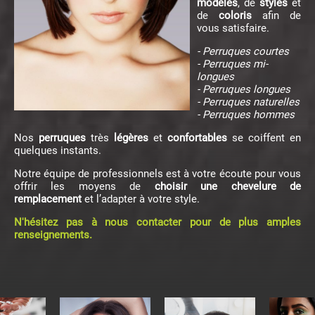
modèles
, de
styles
et
de
coloris
afin de
vous satisfaire.
- Perruques courtes
- Perruques mi-
longues
- Perruques longues
- Perruques naturelles
- Perruques hommes
Nos
perruques
très
légères
et
confortables
se coiffent en
quelques instants.
Notre équipe de professionnels est à votre écoute pour vous
offrir les moyens de
choisir une chevelure de
remplacement
et l’adapter à votre style.
N'hésitez pas à nous contacter pour de plus amples
renseignements.