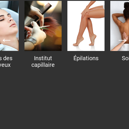
s des
Institut
Épilations
So
veux
capillaire