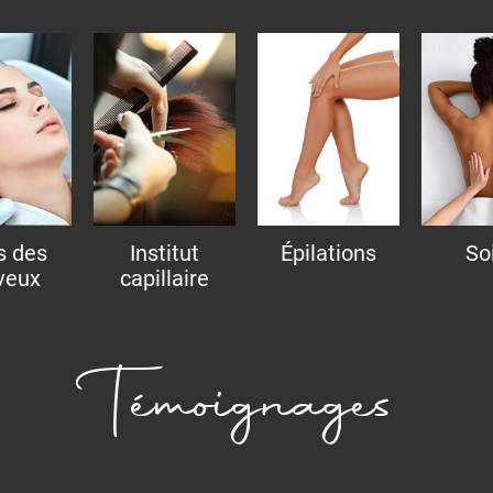
s des
Institut
Épilations
So
veux
capillaire
Témoignages