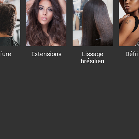
ffure
Extensions
Lissage
Défr
brésilien